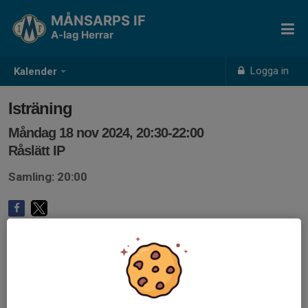
MÅNSARPS IF
A-lag Herrar
Logga in
Kalender
Isträning
Måndag 18 nov 2024, 20:30-22:00
Råslätt IP
Samling: 20:00