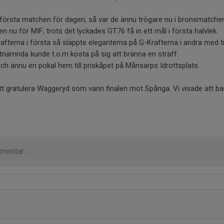
 första matchen för dagen, så var de ännu trögare nu i bronsmatche
 nu för MIF, trots det lyckades GT76 få in ett mål i första halvlek.
krafterna i första så släppte eleganterna på G-Krafterna i andra med t
stnämnda kunde t.o.m kosta på sig att bränna en straff.
 och ännu en pokal hem till priskåpet på Månsarps Idrottsplats.
att gratulera Waggeryd som vann finalen mot Spånga. Vi visade att b