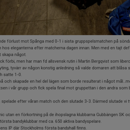
dande förlust mot Spånga med 0-1 i sista gruppspelsmatchen på sö
hos eleganterna efter matcherna dagen innan. Men med en tajt defen
tt skapa något.
k förbi, men har man fd allsvensk rutin i Martin Bergqvist som libero
yting, tyvärr av någon konstig anledning så valde domaren att blåsa 
h satte 1-0.
på och skapade en hel del lägen som borde resulterat i något mål...me
sen i vår grupp och fick spela final mot gruppettan i den andra som 
 spelade efter våran match och den slutade 3-3. Därmed slutade vi t
nic utan en förkortning på de ihopslagna klubbarna Gubbängen SK och
törsta bandyklubbar med ca. 650 aktiva bandyspelare.
ngens IP där Stockholms första bandyhall finns.