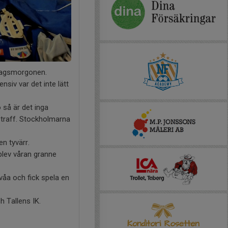
ndagsmorgonen.
siv var det inte lätt
 så är det inga
straff. Stockholmarna
n tyvärr.
blev våran granne
våa och fick spela en
 Tallens IK.