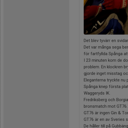
Det blev tyvärr en svi
Det var många sega ben 
för fartfyllda Spånga a
I 23 minuten kom de doc
problem. En klockren br
gjorde inget misstag oc
Eleganterna tryckte nu 
Spånga knep första plat
Waggeryds IK.
Fredriksberg och Borgia
bronsmatch mot GT76.
GT76 är ingen Gin & To
GT76 är en av Sveries s
De håller till på Gubbä