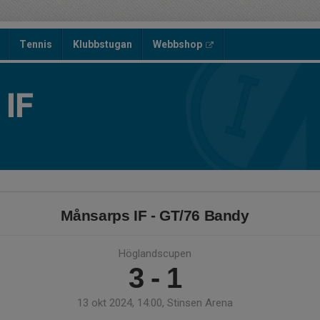
Tennis
Klubbstugan
Webbshop
IF
Månsarps IF - GT/76 Bandy
Höglandscupen
3 - 1
13 okt 2024, 14:00, Stinsen Arena