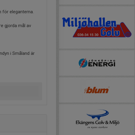
n för eleganterna.
re gjorda mål av
andyn i Småland är