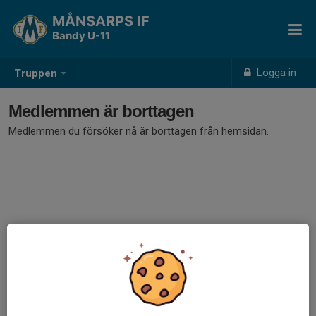
MÅNSARPS IF
Bandy U-11
Logga in
Truppen
Medlemmen är borttagen
Medlemmen du försöker nå är borttagen från hemsidan.