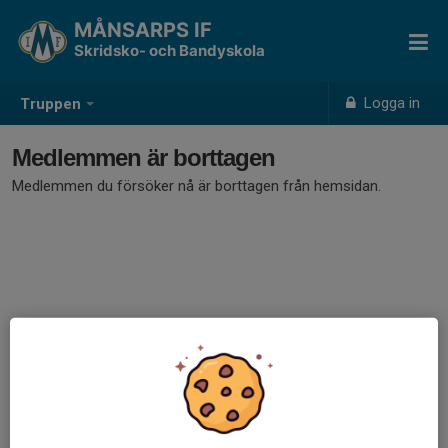
MÅNSARPS IF
Skridsko- och Bandyskola
Logga in
Truppen
Medlemmen är borttagen
Medlemmen du försöker nå är borttagen från hemsidan.