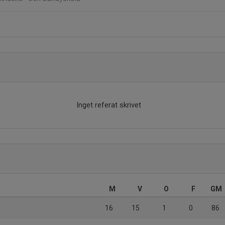
Inget referat skrivet
M
V
O
F
GM
16
15
1
0
86