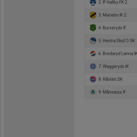
2. IF Hallby FK 2
3. Mariebo IK 2
4. Burseryds IF
5. Hestra Skid O SK
6. Bredaryd Lanna I
7. Waggeryds IK
8. Råslätt SK
9. Månsarps IF