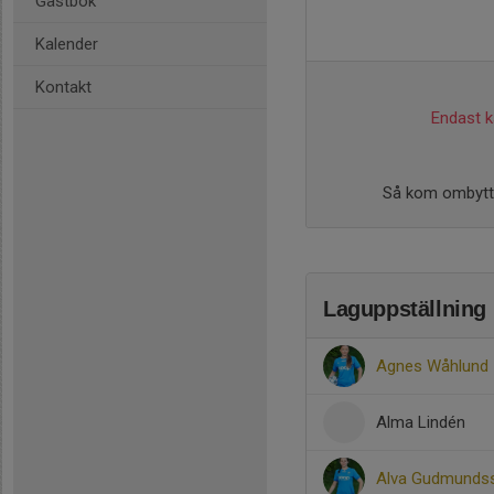
Gästbok
Kalender
Kontakt
Endast ka
Så kom ombytta 
Laguppställning
Agnes Wåhlund
Alma Lindén
Alva Gudmunds