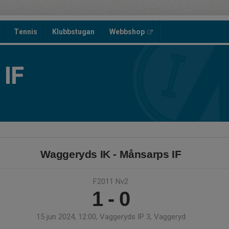
Tennis
Klubbstugan
Webbshop
IF
Waggeryds IK - Månsarps IF
F2011 Nv2
1 - 0
15 jun 2024, 12:00, Vaggeryds IP 3, Vaggeryd