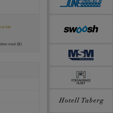
 in här
ätten med 😅)