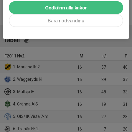
Godkänn alla kakor
Inget referat skrivet
Bara nödvändiga
Tabell
F2011 Nv2
M
+/-
P
1. Mariebo IK 2
16
57
40
2. Waggeryds IK
16
39
37
3. Mullsjö IF
16
48
33
4. Gränna AIS
16
19
31
5. ÖIS/ IK Vista 7-m
16
27
28
6. Tranås FF 2
16
7
20