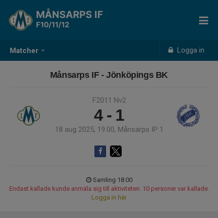
MÅNSARPS IF
F10/11/12
Logga in
Matcher
Månsarps IF - Jönköpings BK
F2011 Nv2
4 - 1
18 aug 2025, 19:00, Månsarps IP 1
Samling 18:00
Endast kallade kunde anmäla sig till aktiviteten. 10 personer var kallade.
Logga in här