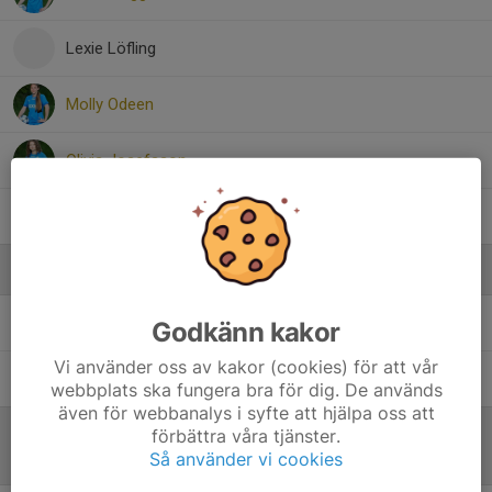
Lexie Löfling
Molly Odeen
Olivia Josefsson
Sigrid Leijon
Ledare
Marica Rastius
Tränare
Godkänn kakor
Vi använder oss av kakor (cookies) för att vår
Peter Antevik
Tränare
webbplats ska fungera bra för dig. De används
även för webbanalys i syfte att hjälpa oss att
förbättra våra tjänster.
Så använder vi cookies
Referat