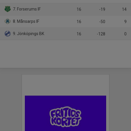
7. Forserums IF
16
-19
14
8. Månsarps IF
16
-50
9
9. Jönköpings BK
16
-128
0