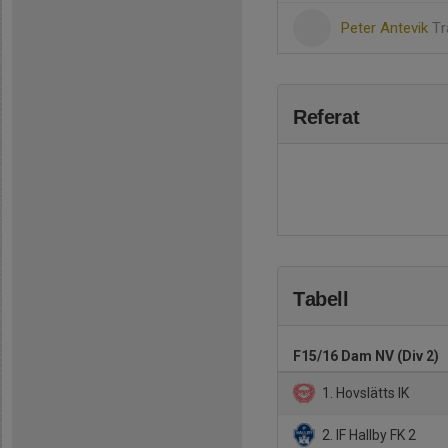
Peter Antevik
Tr
Referat
Tabell
F15/16 Dam NV (Div 2)
1. Hovslätts IK
2. IF Hallby FK 2