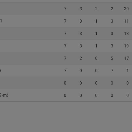
7
3
2
2
30
 1
7
3
1
3
11
7
3
1
3
13
)
7
3
1
3
19
7
2
0
5
17
)
7
0
0
7
1
0
0
0
0
0
(9-m)
0
0
0
0
0