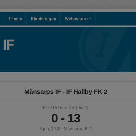
Tennis
Klubbstugan
Webbshop
IF
Månsarps IF - IF Hallby FK 2
F15/16 Dam NV (Div 2)
0 - 13
3 jun, 19:00, Månsarps IP 1