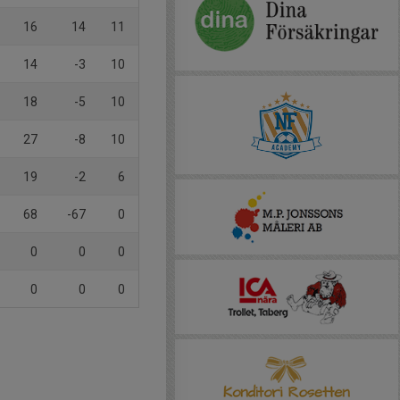
16
14
11
14
-3
10
18
-5
10
27
-8
10
19
-2
6
68
-67
0
0
0
0
0
0
0