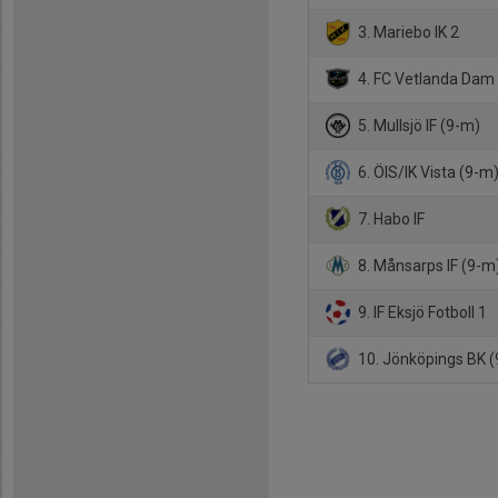
3. Mariebo IK 2
4. FC Vetlanda Dam
5. Mullsjö IF (9-m)
6. ÖIS/IK Vista (9-m
7. Habo IF
8. Månsarps IF (9-m
9. IF Eksjö Fotboll 1
10. Jönköpings BK 