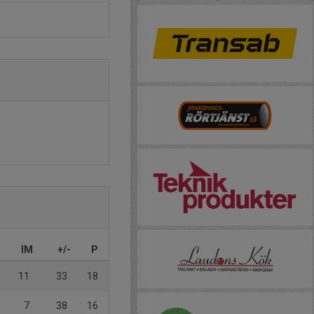
IM
+/-
P
11
33
18
7
38
16