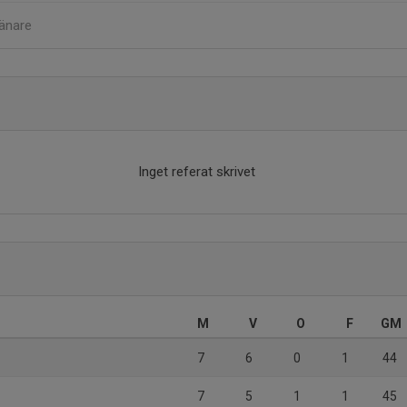
änare
Inget referat skrivet
M
V
O
F
GM
7
6
0
1
44
7
5
1
1
45