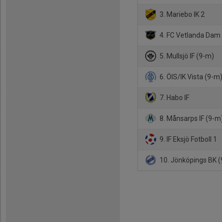
3. Mariebo IK 2
4. FC Vetlanda Dam
5. Mullsjö IF (9-m)
6. ÖIS/IK Vista (9-m
7. Habo IF
8. Månsarps IF (9-m
9. IF Eksjö Fotboll 1
10. Jönköpings BK 