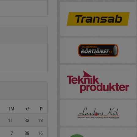
IM
+/-
P
11
33
18
7
38
16