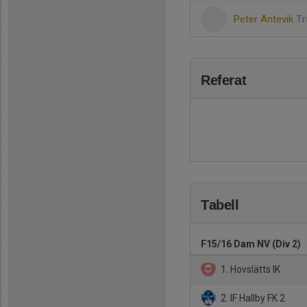
Peter Antevik
Tr
Referat
Tabell
F15/16 Dam NV (Div 2)
1. Hovslätts IK
2. IF Hallby FK 2