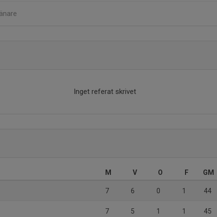
änare
Inget referat skrivet
M
V
O
F
GM
7
6
0
1
44
7
5
1
1
45