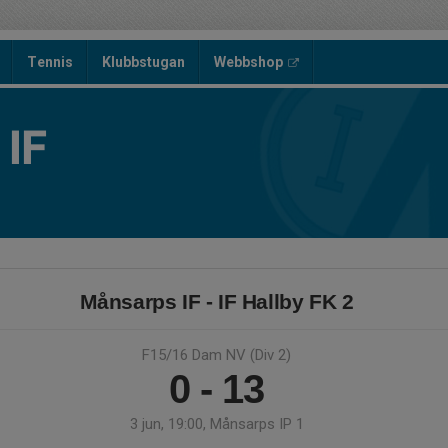
Tennis
Klubbstugan
Webbshop
IF
Månsarps IF - IF Hallby FK 2
F15/16 Dam NV (Div 2)
0 - 13
3 jun, 19:00, Månsarps IP 1