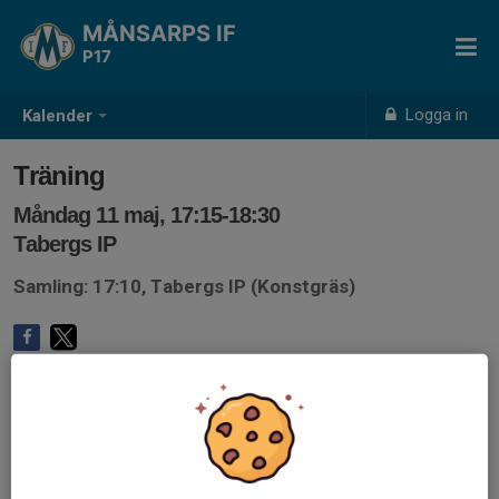
MÅNSARPS IF
P17
Logga in
Kalender
Träning
Måndag 11 maj, 17:15-18:30
Tabergs IP
Samling: 17:10, Tabergs IP (Konstgräs)