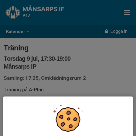
MÅNSARPS IF
P17
Logga in
Kalender
Träning
Torsdag 9 jul, 17:30-19:00
Månsarps IP
Samling: 17:25, Omklädningsrum 2
Träning på A-Plan
Samling sker i omklädningsrummet.