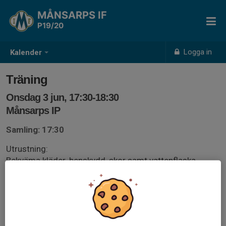
MÅNSARPS IF
P19/20
Logga in
Kalender
Träning
Onsdag 3 jun, 17:30-18:30
Månsarps IP
Samling: 17:30
Utrustning:
Bekväma kläder, benskydd, skor samt vattenflaska