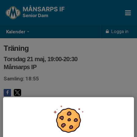
MÅNSARPS IF
Senior Dam
Logga in
Kalender
Träning
Torsdag 21 maj, 19:00-20:30
Månsarps IP
Samling: 18:55