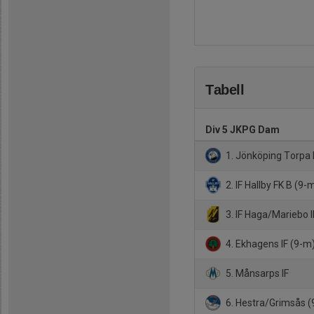
Tabell
Div 5 JKPG Dam
1. Jönköping Torpa
2. IF Hallby FK B (9-
3. IF Haga/Mariebo I
4. Ekhagens IF (9-m
5. Månsarps IF
6. Hestra/Grimsås 