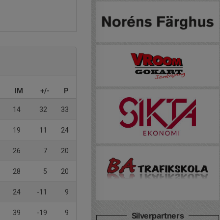
IM
+/-
P
14
32
33
19
11
24
26
7
20
28
5
20
24
-11
9
39
-19
9
Silverpartners