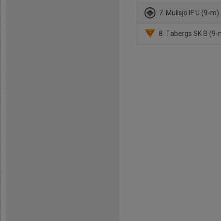
7. Mullsjö IF U (9-m)
8. Tabergs SK B (9-