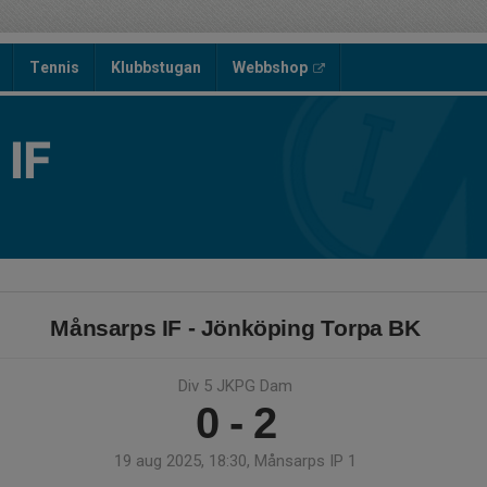
Tennis
Klubbstugan
Webbshop
IF
Månsarps IF - Jönköping Torpa BK
Div 5 JKPG Dam
0 - 2
19 aug 2025, 18:30, Månsarps IP 1