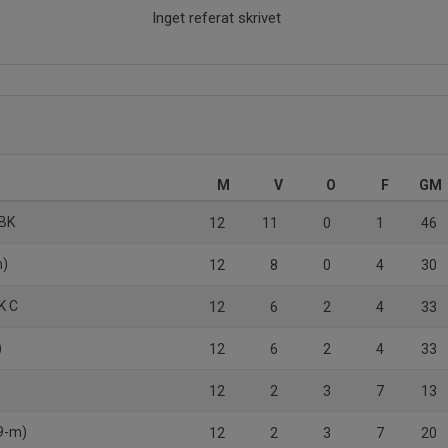
Inget referat skrivet
M
V
O
F
GM
 BK
12
11
0
1
46
m)
12
8
0
4
30
K C
12
6
2
4
33
)
12
6
2
4
33
12
2
3
7
13
(9-m)
12
2
3
7
20