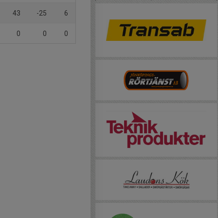
43
-25
6
0
0
0