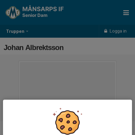
MÅNSARPS IF
Senior Dam
Logga in
Truppen
Johan Albrektsson
Titel
Ledare