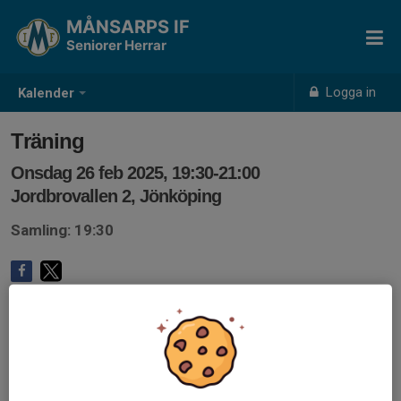
MÅNSARPS IF
Seniorer Herrar
Logga in
Kalender
Träning
Onsdag 26 feb 2025, 19:30-21:00
Jordbrovallen 2, Jönköping
Samling: 19:30