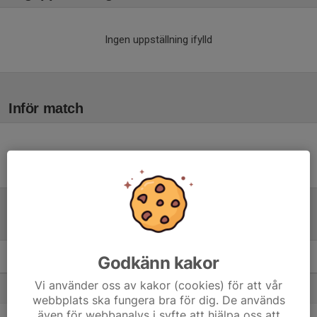
Ingen uppställning ifylld
Inför match
Inget skrivet
Tabell
Godkänn kakor
Utv B Jönköping
M
+/-
P
Vi använder oss av kakor (cookies) för att vår
1. Bankeryds SK
6
10
13
webbplats ska fungera bra för dig. De används
även för webbanalys i syfte att hjälpa oss att