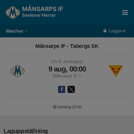
MÅNSARPS IF
Seniorer Herrar
Logga in
Matcher
Månsarps IF - Tabergs SK
Utv B Jönköping
9 aug, 00:00
Månsarps IP 1
Samling 23:00
Laguppställning