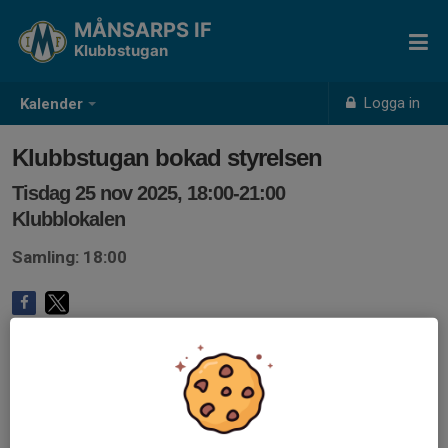
MÅNSARPS IF
Klubbstugan
Logga in
Kalender
Klubbstugan bokad styrelsen
Tisdag 25 nov 2025, 18:00-21:00
Klubblokalen
Samling: 18:00