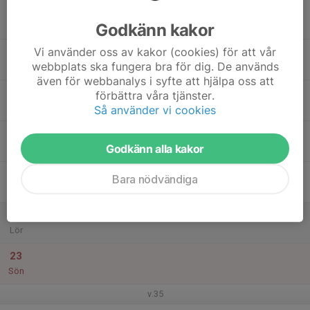
17
Godkänn kakor
Mån
Vi använder oss av kakor (cookies) för att vår
18
webbplats ska fungera bra för dig. De används
Tis
även för webbanalys i syfte att hjälpa oss att
19
förbättra våra tjänster.
Ons
Så använder vi cookies
20
Godkänn alla kakor
Tor
21
Bara nödvändiga
Fre
22
Lör
23
Sön
v.35