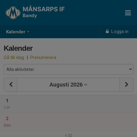
MÅNSARPS IF
Bandy
Logga in
Kalender
Kalender
Gå till idag
|
Prenumerera
Augusti 2026
1
Lör
2
Sön
v.32