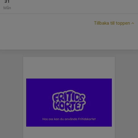
31
Mån
Tillbaka till toppen