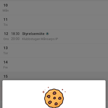
10
Mån
11
Tis
12
18:30
Styrelsemöte
20:00
Ons
Klubbstugan Månsarps IP
13
Tor
14
Fre
15
Lör
16
Sön
v.34