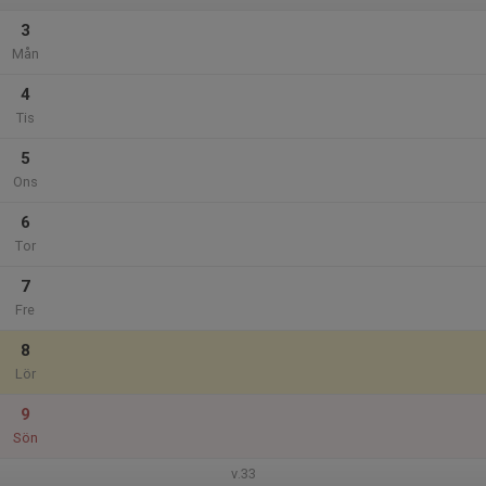
3
Mån
4
Tis
5
Ons
6
Tor
7
Fre
8
Lör
9
Sön
v.33