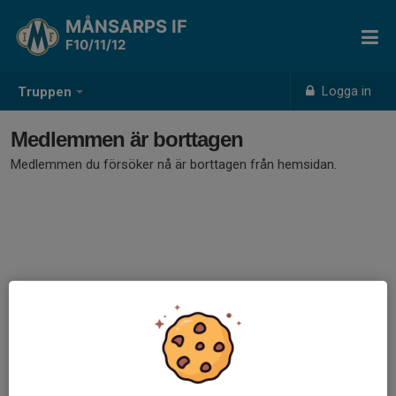
MÅNSARPS IF
F10/11/12
Logga in
Truppen
Medlemmen är borttagen
Medlemmen du försöker nå är borttagen från hemsidan.