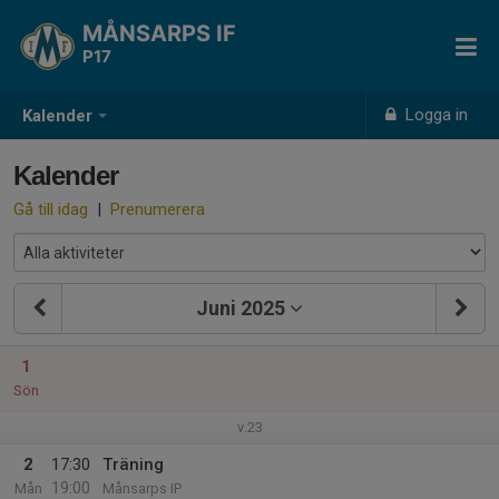
MÅNSARPS IF
P17
Logga in
Kalender
Kalender
Gå till idag
|
Prenumerera
Juni 2025
1
Sön
v.23
2
17:30
Träning
19:00
Mån
Månsarps IP