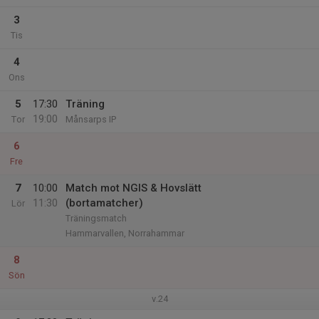
3
Tis
4
Ons
5
17:30
Träning
19:00
Tor
Månsarps IP
6
Fre
7
10:00
Match mot NGIS & Hovslätt
11:30
(bortamatcher)
Lör
Träningsmatch
Hammarvallen, Norrahammar
8
Sön
v.24