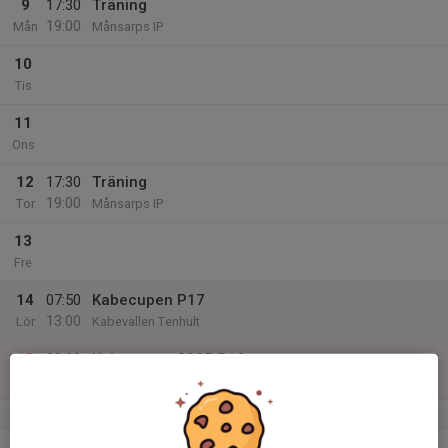
9
17:30
Träning
19:00
Mån
Månsarps IP
10
Tis
11
Ons
12
17:30
Träning
19:00
Tor
Månsarps IP
13
Fre
14
07:50
Kabecupen P17
13:00
Lör
Kabevallen Tenhult
15
08:30
Kabecupen 2025 P16
13:00
Sön
Kabevallen Tenhult
v.25
16
17:30
Träning