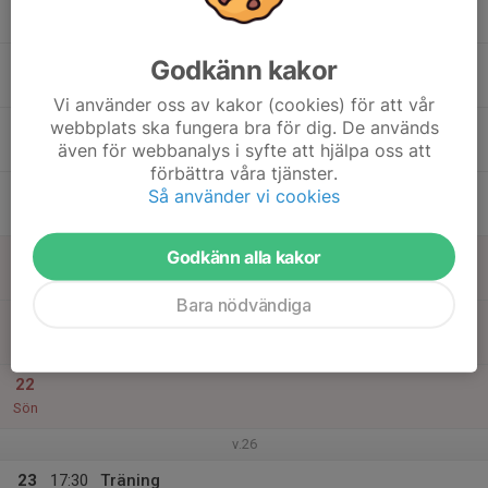
19:00
Mån
Månsarps IP
17
Godkänn kakor
Tis
Vi använder oss av kakor (cookies) för att vår
webbplats ska fungera bra för dig. De används
18
även för webbanalys i syfte att hjälpa oss att
Ons
förbättra våra tjänster.
19
17:30
Träning
Så använder vi cookies
19:00
Tor
Månsarps IP
Godkänn alla kakor
20
Fre
Bara nödvändiga
21
Lör
22
Sön
v.26
23
17:30
Träning