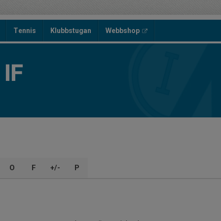
Tennis
Klubbstugan
Webbshop
IF
O
F
+/-
P