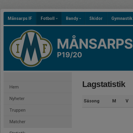
Månsarps IF
Fotboll
Bandy
Skidor
Gymnastik
MÅNSARPS 
P19/20
Lagstatistik
Hem
Nyheter
Säsong
M
V
Truppen
Matcher