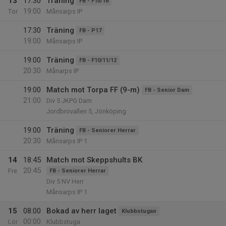
13
17:30
Träning
FB - F15/16
19:00
Tor
Månsarps IP
17:30
Träning
FB - P17
19:00
Månsarps IP
19:00
Träning
FB - F10/11/12
20:30
Månarps IP
19:00
Match mot Torpa FF (9-m)
FB - Senior Dam
21:00
Div 5 JKPG Dam
Jordbrovallen 5, Jönköping
19:00
Träning
FB - Seniorer Herrar
20:30
Månsarps IP 1
14
18:45
Match mot Skeppshults BK
20:45
Fre
FB - Seniorer Herrar
Div 5 NV Herr
Månsarps IP 1
15
08:00
Bokad av herr laget
Klubbstugan
00:00
Lör
Klubbstuga