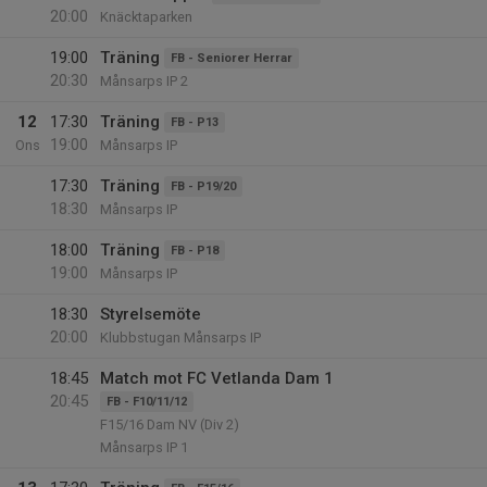
20:00
Knäcktaparken
19:00
Träning
FB - Seniorer Herrar
20:30
Månsarps IP 2
12
17:30
Träning
FB - P13
19:00
Ons
Månsarps IP
17:30
Träning
FB - P19/20
18:30
Månsarps IP
18:00
Träning
FB - P18
19:00
Månsarps IP
18:30
Styrelsemöte
20:00
Klubbstugan Månsarps IP
18:45
Match mot FC Vetlanda Dam 1
20:45
FB - F10/11/12
F15/16 Dam NV (Div 2)
Månsarps IP 1