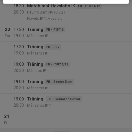
18:30
Match mot Hovslätts IK
FB - F10/11/12
20:30
F15/16 Dam NV (Div 2)
Hovets IP 1, Hovslätt
20
17:30
Träning
FB - F15/16
19:00
Tor
Månsarps IP
17:30
Träning
FB - P17
19:00
Månsarps IP
19:00
Träning
FB - F10/11/12
20:30
Månarps IP
19:00
Träning
FB - Senior Dam
20:30
Månsarps IP
19:00
Träning.
FB - Seniorer Herrar
20:30
Månsarps IP 1
21
Fre