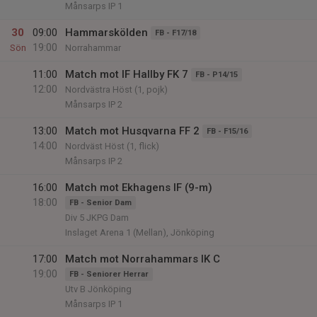
Månsarps IP 1
30
09:00
Hammarskölden
FB - F17/18
19:00
Sön
Norrahammar
11:00
Match mot IF Hallby FK 7
FB - P14/15
12:00
Nordvästra Höst (1, pojk)
Månsarps IP 2
13:00
Match mot Husqvarna FF 2
FB - F15/16
14:00
Nordväst Höst (1, flick)
Månsarps IP 2
16:00
Match mot Ekhagens IF (9-m)
18:00
FB - Senior Dam
Div 5 JKPG Dam
Inslaget Arena 1 (Mellan), Jönköping
17:00
Match mot Norrahammars IK C
19:00
FB - Seniorer Herrar
Utv B Jönköping
Månsarps IP 1