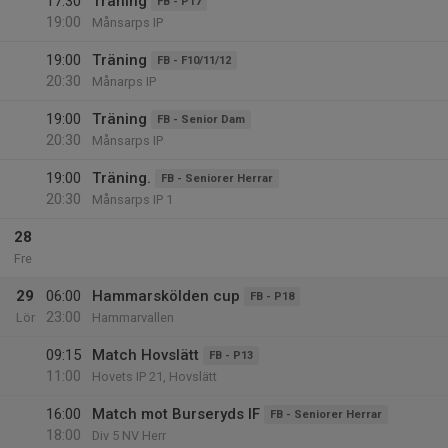
17:30
Träning
FB - P17
19:00
Månsarps IP
19:00
Träning
FB - F10/11/12
20:30
Månarps IP
19:00
Träning
FB - Senior Dam
20:30
Månsarps IP
19:00
Träning.
FB - Seniorer Herrar
20:30
Månsarps IP 1
28
Fre
29
06:00
Hammarskölden cup
FB - P18
23:00
Lör
Hammarvallen
09:15
Match Hovslätt
FB - P13
11:00
Hovets IP 21, Hovslätt
16:00
Match mot Burseryds IF
FB - Seniorer Herrar
18:00
Div 5 NV Herr