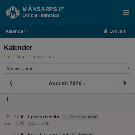
MÅNSARPS IF
Officiell hemsida
Logga in
Kalender
Kalender
Gå till idag
|
Prenumerera
Augusti 2026
1
Lör
2
17:00
Uppstartsmöte.
FB - Seniorer Herrar
19:00
Sön
Månsarps IP
17:00
Bokad av herrlaget
Klubbstugan