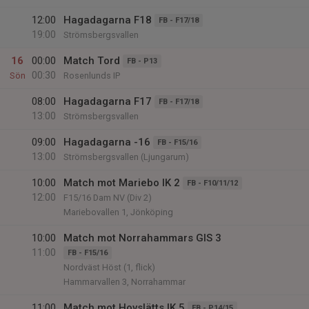
12:00
Hagadagarna F18
FB - F17/18
19:00
Strömsbergsvallen
16
00:00
Match Tord
FB - P13
00:30
Sön
Rosenlunds IP
08:00
Hagadagarna F17
FB - F17/18
13:00
Strömsbergsvallen
09:00
Hagadagarna -16
FB - F15/16
13:00
Strömsbergsvallen (Ljungarum)
10:00
Match mot Mariebo IK 2
FB - F10/11/12
12:00
F15/16 Dam NV (Div 2)
Mariebovallen 1, Jönköping
10:00
Match mot Norrahammars GIS 3
11:00
FB - F15/16
Nordväst Höst (1, flick)
Hammarvallen 3, Norrahammar
11:00
Match mot Hovslätts IK 5
FB - P14/15