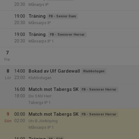
20:30
Månarps IP
19:00
Träning
FB - Senior Dam
20:30
Månsarps IP
19:00
Träning.
FB - Seniorer Herrar
20:30
Månsarps IP 1
7
Fre
8
14:00
Bokad av Ulf Gardewall
Klubbstugan
23:00
Lör
Klubbstugan
16:00
Match mot Tabergs SK
FB - Seniorer Herrar
18:00
Div 5 NV Herr
Tabergs IP 1
9
00:00
Match mot Tabergs SK
FB - Seniorer Herrar
02:00
Sön
Utv B Jönköping
Månsarps IP 1