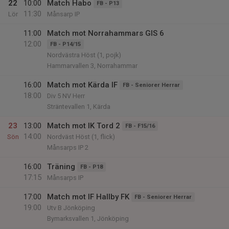
22
10:00
Match Habo
FB - P13
11:30
Lör
Månsarp IP
11:00
Match mot Norrahammars GIS 6
12:00
FB - P14/15
Nordvästra Höst (1, pojk)
Hammarvallen 3, Norrahammar
16:00
Match mot Kärda IF
FB - Seniorer Herrar
18:00
Div 5 NV Herr
Sträntevallen 1, Kärda
23
13:00
Match mot IK Tord 2
FB - F15/16
14:00
Sön
Nordväst Höst (1, flick)
Månsarps IP 2
16:00
Träning
FB - P18
17:15
Månsarps IP
17:00
Match mot IF Hallby FK
FB - Seniorer Herrar
19:00
Utv B Jönköping
Bymarksvallen 1, Jönköping