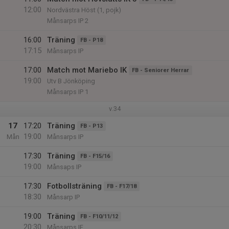
12:00
Nordvästra Höst (1, pojk)
Månsarps IP 2
16:00
Träning
FB - P18
17:15
Månsarps IP
17:00
Match mot Mariebo IK
FB - Seniorer Herrar
19:00
Utv B Jönköping
Månsarps IP 1
v.34
17
17:20
Träning
FB - P13
19:00
Mån
Månsarps IP
17:30
Träning
FB - F15/16
19:00
Månsaps IP
17:30
Fotbollsträning
FB - F17/18
18:30
Månsarp IP
19:00
Träning
FB - F10/11/12
20:30
Månsarps IF