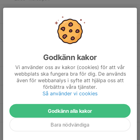
19:00
Träning
FB - Senior Dam
20:30
Månsarps IP
18
17:30
Träning
FB - P17
19:00
Tis
Månsarps IP
18:30
Match mot ÖIS/IK Vista U
FB - Senior Dam
20:30
Div 5 JKPG Dam
Godkänn kakor
Vistavallen 1, Kaxholmen
Vi använder oss av kakor (cookies) för att vår
19:00
Träning
webbplats ska fungera bra för dig. De används
FB - Seniorer Herrar
20:30
Månsarps IP 2
även för webbanalys i syfte att hjälpa oss att
förbättra våra tjänster.
19
17:30
Fotbollsträning
FB - F17/18
Så använder vi cookies
18:30
Ons
Månsarp IP
17:30
Träning
FB - P13
Godkänn alla kakor
19:00
Månsarps IP
Bara nödvändiga
18:00
Träning
FB - P18
19:00
Månsarps IP