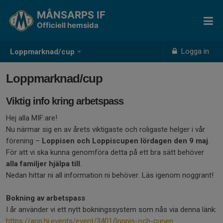
MÅNSARPS IF
Officiell hemsida
Logga in
Loppmarknad/cup
Loppmarknad/cup
Viktig info kring arbetspass
Hej alla MIF:are!
Nu närmar sig en av årets viktigaste och roligaste helger i vår
förening –
Loppisen och Loppiscupen lördagen den 9 maj
.
För att vi ska kunna genomföra detta på ett bra sätt behöver
alla familjer hjälpa till
.
Nedan hittar ni all information ni behöver. Läs igenom noggrant!
Bokning av arbetspass
I år använder vi ett nytt bokningssystem som nås via denna länk:
https://app.hi.events/event/3401/loppis-och-cupen