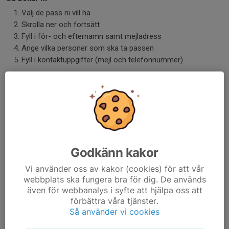
Välj de pass ni vill ha
Skrolla ner och fortsätt
Fyll i för- och efternamn samt mejladress
Ange vilka personer som ska ta passen
Fyll i kontaktuppgifter (mejl och telefonnummer)
Viktigt att veta
Alla i föreningen deltar denna helg
Herr- och damfotboll samt herrbandy får särskilda
bokningskoder
Ju tidigare ni bokar, desto större chans att få pass som
passar er familj
Godkänn kakor
Vi använder oss av kakor (cookies) för att vår
Det här är en helg som skapar gemenskap och är mycket viktig
webbplats ska fungera bra för dig. De används
för föreningen – både socialt och ekonomiskt. Tillsammans gör
även för webbanalys i syfte att hjälpa oss att
vi detta till en riktigt lyckad och trevlig dag.
förbättra våra tjänster.
Fint väder är beställt!
Så använder vi cookies