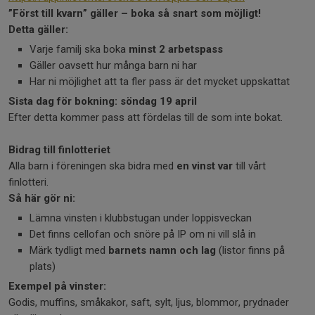
”Först till kvarn” gäller – boka så snart som möjligt!
Detta gäller:
Varje familj ska boka
minst 2 arbetspass
Gäller oavsett hur många barn ni har
Har ni möjlighet att ta fler pass är det mycket uppskattat
Sista dag för bokning: söndag 19 april
Efter detta kommer pass att fördelas till de som inte bokat.
Bidrag till finlotteriet
Alla barn i föreningen ska bidra med
en vinst var
till vårt
finlotteri.
Så här gör ni:
Lämna vinsten i klubbstugan under loppisveckan
Det finns cellofan och snöre på IP om ni vill slå in
Märk tydligt med
barnets namn och lag
(listor finns på
plats)
Exempel på vinster:
Godis, muffins, småkakor, saft, sylt, ljus, blommor, prydnader