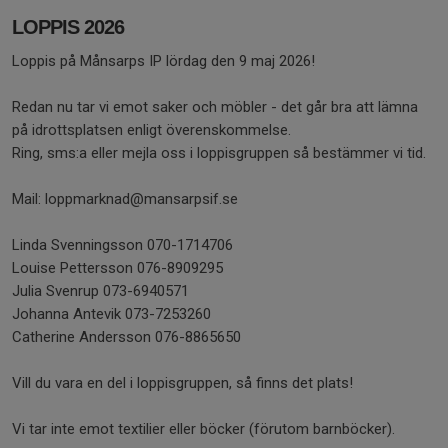
LOPPIS 2026
Loppis på Månsarps IP lördag den 9 maj 2026!
Redan nu tar vi emot saker och möbler - det går bra att lämna
på idrottsplatsen enligt överenskommelse.
Ring, sms:a eller mejla oss i loppisgruppen så bestämmer vi tid.
Mail: loppmarknad@mansarpsif.se
Linda Svenningsson 070-1714706
Louise Pettersson 076-8909295
Julia Svenrup 073-6940571
Johanna Antevik 073-7253260
Catherine Andersson 076-8865650
Vill du vara en del i loppisgruppen, så finns det plats!
Vi tar inte emot textilier eller böcker (förutom barnböcker).