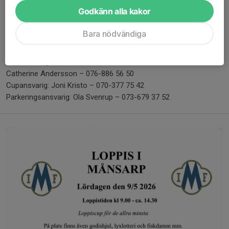
Med vänliga hälsningar
Godkänn alla kakor
Loppisgruppen & Loppiscupansvarig
Linda Svenningsson – 070-171 47 06
Bara nödvändiga
Johanna Antevik – 073-725 32 60
Louise Pettersson – 076-890 92 95
Julia Svenrup – 073-694 05 71
Catherine Andersson – 076-886 56 50
Cupansvarig: Joni Kristo – 070-377 75 42
Parkeringsansvarig: Ola Svenrup – 073-679 37 52