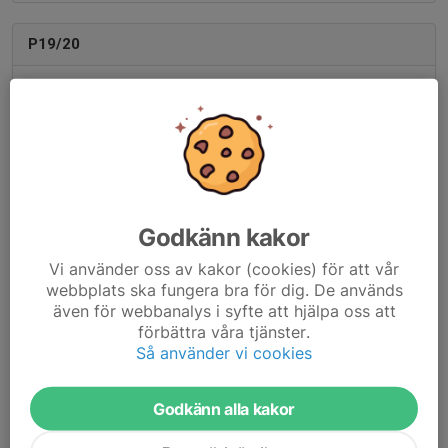
P19/20
Martin Protiwa
, Tränare
Anton Grännö
, Tränare
F10/11/12
Marica Rastius
, Tränare
Godkänn kakor
Peter Antevik
, Tränare
Vi använder oss av kakor (cookies) för att vår
Johan Wåhlund
, Tränare
webbplats ska fungera bra för dig. De används
Christoffer Sejdhage
, Tränare
även för webbanalys i syfte att hjälpa oss att
förbättra våra tjänster.
Så använder vi cookies
F15/16
Godkänn alla kakor
Joakim Berglöf
, Tränare
Joni Kristo
, Tränare