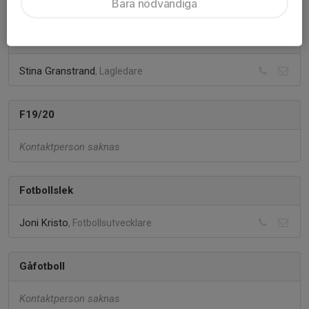
Bara nödvändiga
F17/18
Stina Granstrand
, Lagledare
F19/20
Kontaktperson saknas
Fotbollslek
Joni Kristo
, Fotbollsutvecklare
Gåfotboll
Kontaktperson saknas