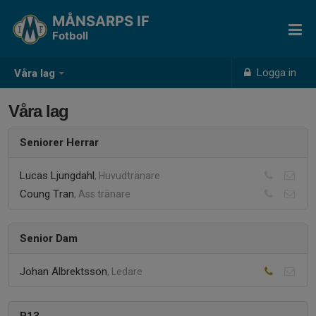
MÅNSARPS IF
Fotboll
Logga in
Våra lag
Våra lag
Seniorer Herrar
Lucas Ljungdahl
, Huvudtränare
Coung Tran
, Ass tränare
Senior Dam
Johan Albrektsson
, Ledare