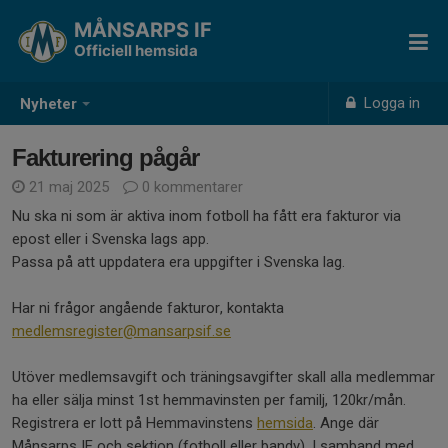
MÅNSARPS IF
Officiell hemsida
Logga in
Nyheter
Fakturering pågår
21 maj 2025
0 kommentarer
Nu ska ni som är aktiva inom fotboll ha fått era fakturor via
epost eller i Svenska lags app.
Passa på att uppdatera era uppgifter i Svenska lag.
Har ni frågor angående fakturor, kontakta
medlemsregister@mansarpsif.se
Utöver medlemsavgift och träningsavgifter skall alla medlemmar
ha eller sälja minst 1st hemmavinsten per familj, 120kr/mån.
Registrera er lott på Hemmavinstens
hemsida
. Ange där
Månsarps IF och sektion (fotboll eller bandy). I samband med