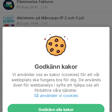
Påminnelse fakturor
29 jun, 20:47
0
Aktiviteter på Månsarps IP 2 och 3 juli
21 jun, 14:40
0
Loppisgruppen tackar för sig 🌼
7 jun, 15:16
2
Står husbil/husvagn ivägen hemma?
17 maj, 08:47
0
Godkänn kakor
Loppis & loppiscupen är igång
9 maj, 10:53
0
Vi använder oss av kakor (cookies) för att vår
webbplats ska fungera bra för dig. De används
FOTO 2026-05-25 ungdom/junior
även för webbanalys i syfte att hjälpa oss att
27 apr, 21:03
0
förbättra våra tjänster.
Så använder vi cookies
Fredag, fotboll och derby!
22 apr, 12:31
0
Godkänn alla kakor