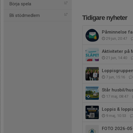
Börja spela
Bli stödmedlem
Tidigare nyheter
Påminnelse fa
29 jun, 20:47
Aktiviteter på 
21 jun, 14:40
Loppisgruppen 
7 jun, 15:16
Står husbil/h
17 maj, 08:47
Loppis & loppi
9 maj, 10:53
FOTO 2026-05