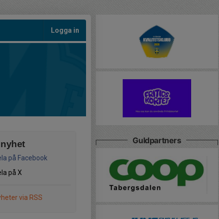
Logga in
Guldpartners
 nyhet
la på Facebook
la på X
heter via RSS