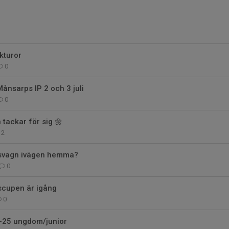
kturor
0
Månsarps IP 2 och 3 juli
0
tackar för sig 🌼
2
usvagn ivägen hemma?
0
scupen är igång
0
-25 ungdom/junior