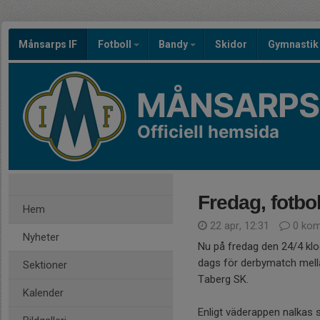
Månsarps IF
Fotboll
Bandy
Skidor
Gymnastik
MÅNSARPS 
Officiell hemsida
Fredag, fotbo
Hem
22 apr, 12:31
0 kom
Nyheter
Nu på fredag den 24/4 klo
dags för derbymatch mell
Sektioner
Taberg SK.
Kalender
Enligt väderappen nalkas 