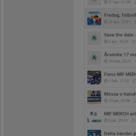
27 apr, 21:03
Fredag, fotbol
22 apr, 12:31
Save the date 
2 apr, 16:26
Årsmöte 17 m
14 mar, 20:21
Finns MIF MERC
7 feb, 17:20
Mössa o halsd
19 jan, 20:08
MIF MERCH art
3 jan, 20:41
Detta händer p