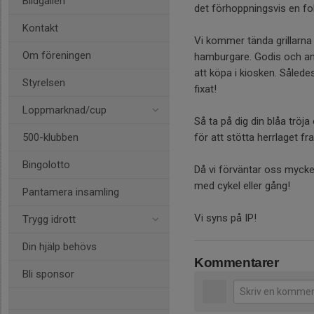
Bildgalleri
det förhoppningsvis en fo
Kontakt
Vi kommer tända grillarna
Om föreningen
hamburgare. Godis och and
att köpa i kiosken. Såled
Styrelsen
fixat!
Loppmarknad/cup
Så ta på dig din blåa tröja 
500-klubben
för att stötta herrlaget fra
Bingolotto
Då vi förväntar oss mycket
med cykel eller gång!
Pantamera insamling
Vi syns på IP!
Trygg idrott
Din hjälp behövs
Kommentarer
Bli sponsor