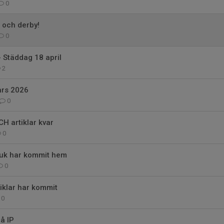
0
l och derby!
0
- Städdag 18 april
2
ars 2026
0
H artiklar kvar
0
uk har kommit hem
0
iklar har kommit
0
å IP