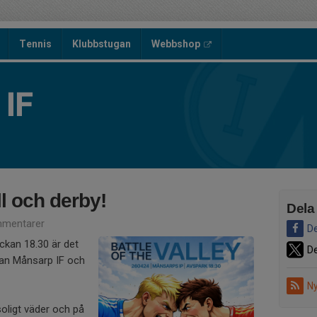
Tennis
Klubbstugan
Webbshop
IF
ll och derby!
Dela
mentarer
De
ckan 18.30 är det
De
an Månsarp IF och
Ny
soligt väder och på