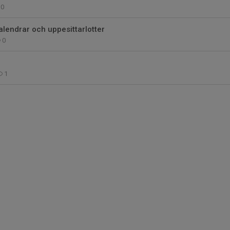
0
kalendrar och uppesittarlotter
0
1